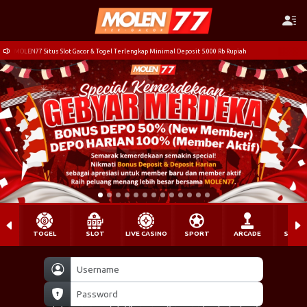
MOLEN77 Situs Slot Gacor & Togel Terlengkap Minimal Deposit 5.000 Rb Rupiah
TOGEL
SLOT
LIVE CASINO
SPORT
ARCADE
SABU