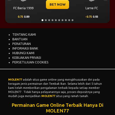
BET NOW
9
Larne FC
Bodo Glimt
-0.75
0.93
0.75
0.77
TENTANG KAMI
BANTUAN
PERATURAN
INFORMASI BANK
HUBUNGI KAMI
KEBIJAKAN PRIVASI
PERSETUJUAN COOKIES
MOLEN77
adalah situs game online yang mengkhususkan diri pada
beragam jenis permainan dan Tembak Ikan. Selama lebih dari 5 tahun
kami telah memberikan pengalaman terbaik kepada setiap member
MOLEN77 . Tidak hanya pelayanannya saja, proses depositnya yang
mudah juga menjadikan
MOLEN77
situs yang ramah tamah.
Permainan Game Online Terbaik Hanya Di
MOLEN77