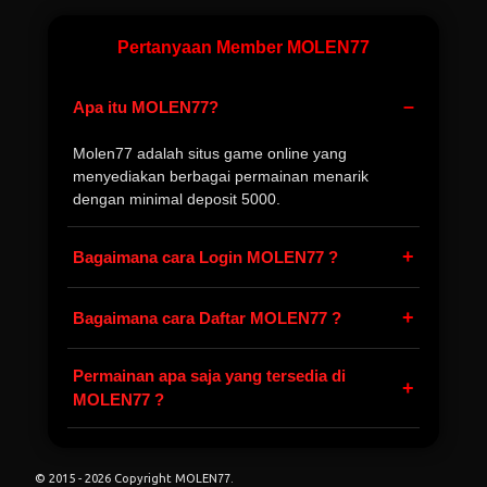
Pertanyaan Member MOLEN77
–
Apa itu MOLEN77?
Molen77 adalah situs game online yang
menyediakan berbagai permainan menarik
dengan minimal deposit 5000.
+
Bagaimana cara Login MOLEN77 ?
+
Bagaimana cara Daftar MOLEN77 ?
Permainan apa saja yang tersedia di
+
MOLEN77 ?
© 2015 - 2026 Copyright MOLEN77.