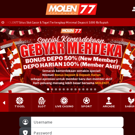
MOLEN77 Situs Slot Gacor & Togel Terlengkap Minimal Deposit 5.000 Rb Rupiah
TOGEL
SLOT
LIVE CASINO
SPORT
ARCADE
SABU