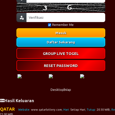
Remember Me
Masuk
Daftar Sekarang
GROUP LIVE TOGEL
RESET PASSWORD
Desktop
Wap
Hasil Keluaran
QATAR
Website:
www.qatarlottery.com
, Hari:
Setiap Hari
, Tutup:
20:30 WIB
, Re
21:00 WIB